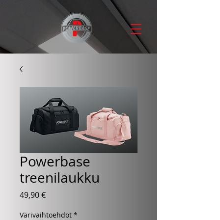
Powerbase
treenilaukku
Hinta
49,90 €
Värivaihtoehdot
*