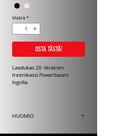
Määrä
*
OSTA TÄSTÄ!
Laadukas 20 -litrainen
treenikassi Powerbasen
logolla.
HUOMIO
Huomioithan, että kyseessä on
tilattava ja painatukseen