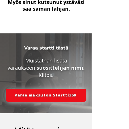
Myös sinut kutsunut ystäväsi
saa saman lahjan.
Varaa startti tästä
Muistathan lisätä
varaukseen
suosittelijan nimi,
Kiitos.
Varaa maksuton Startti360