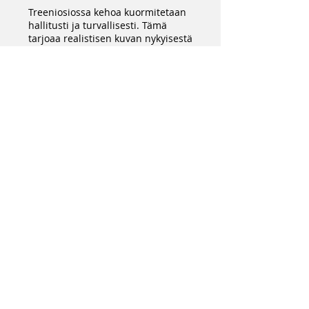
Treeniosiossa kehoa kuormitetaan
hallitusti ja turvallisesti. Tämä
tarjoaa realistisen kuvan nykyisestä
suorituskyvystä ja sen
kehityspotentiaalista.
Mitä treenin jälkeen tapahtuu?
Treenin päätteeksi käymme
tulokset yhdessä läpi ja
muodostamme kokonaiskuvan
tilanteestasi.
Saat selkeän yhteenvedon
kartoituksen tuloksista sekä
perustellun näkemyksen siitä, mihin
asioihin sinun kannattaa keskittyä
seuraavaksi.