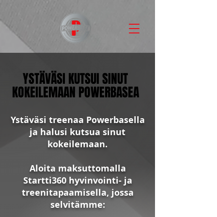
YSTÄVÄSI KUTSUI SINUT
YSTÄVÄSI KUTSUI SINUT
KOKEILEMAAN POWERBASEA
KOKEILEMAAN POWERBASEA
Ystäväsi treenaa Powerbasella
ja halusi kutsua sinut
kokeilemaan.
Aloita maksuttomalla
Startti360 hyvinvointi- ja
treenitapaamisella, jossa
selvitämme: