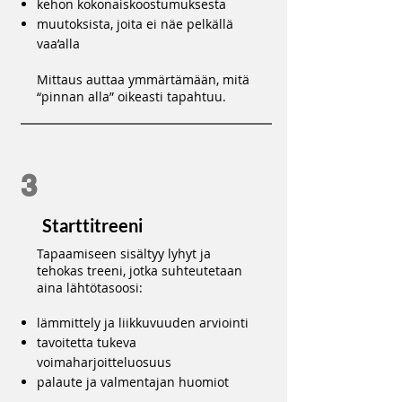
kehon kokonaiskoostumuksesta
muutoksista, joita ei näe pelkällä
vaa’alla
Mittaus auttaa ymmärtämään, mitä
“pinnan alla” oikeasti tapahtuu.
3
Starttitreeni
Tapaamiseen sisältyy lyhyt ja
tehokas treeni, jotka suhteutetaan
aina lähtötasoosi:
lämmittely ja liikkuvuuden arviointi
tavoitetta tukeva
voimaharjoitteluosuus
palaute ja valmentajan huomiot