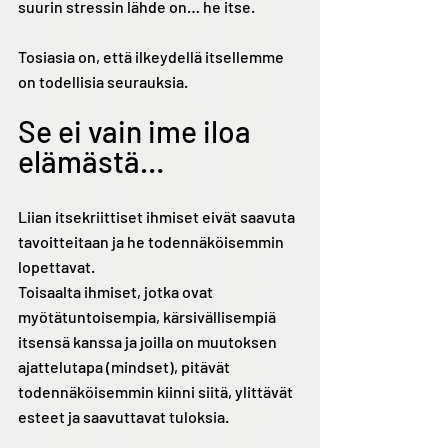
suurin stressin lähde on… he itse.
Tosiasia on, että ilkeydellä itsellemme 
on todellisia seurauksia.
Se ei vain ime iloa 
elämästä…
Liian itsekriittiset ihmiset eivät saavuta 
tavoitteitaan ja he todennäköisemmin 
lopettavat.
Toisaalta ihmiset, jotka ovat 
myötätuntoisempia, kärsivällisempiä 
itsensä kanssa ja joilla on muutoksen 
ajattelutapa (mindset), pitävät 
todennäköisemmin kiinni siitä, ylittävät 
esteet ja saavuttavat tuloksia.