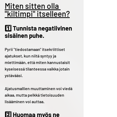
Miten sitten olla 
"kiltimpi" itselleen?
1️⃣ Tunnista negatiivinen 
sisäinen puhe.
Pyrii "tiedostamaan" itsekriittiset 
ajatukset, kun niitä syntyy ja 
miettimään, että miten kannustaisit 
kyseisessä tilanteessa vaikka jotain 
ystävääsi. 
Ajatusmallien muuttaminen voi viedä 
aikaa, mutta pelkkä tietoisuuden 
lisääminen voi auttaa.
2️⃣ Huomaa myös ne 