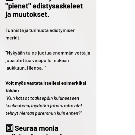
"pienet" edistysaskeleet 
ja muutokset.
Tunnista ja tunnusta edistymisen 
merkit.
"Nykyään tulee juotua enemmän vettä ja 
jopa otettua vesipullo mukaan 
laukkuun. Hienoa.  ”
Voit myös vastata itsellesi esimerkiksi 
tähän: 
"Kun katsot taaksepäin kuluneeseen 
kuukauteen, löydätkö jotain, mitä olet 
tehnyt hieman paremmin kuin ennen?"
3️⃣ Seuraa monia 