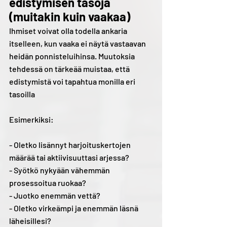
edistymisen tasoja 
(muitakin kuin vaakaa)
Ihmiset voivat olla todella ankaria 
itselleen, kun vaaka ei näytä vastaavan 
heidän ponnisteluihinsa. Muutoksia 
tehdessä on tärkeää muistaa, että 
edistymistä voi tapahtua monilla eri 
tasoilla
Esimerkiksi: 
- Oletko lisännyt harjoituskertojen 
määrää tai aktiivisuuttasi arjessa?
- Syötkö nykyään vähemmän 
prosessoitua ruokaa?
- Juotko enemmän vettä? 
- Oletko virkeämpi ja enemmän läsnä 
läheisillesi?