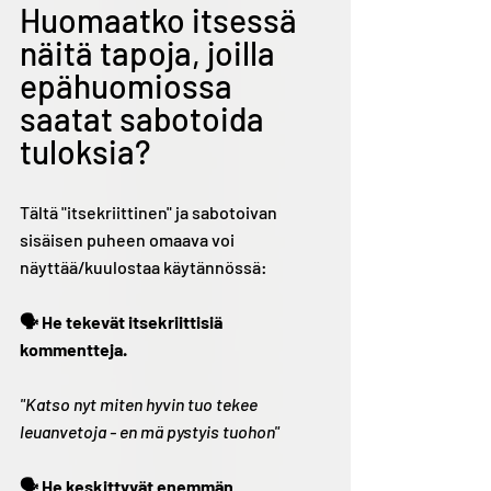
Huomaatko itsessä 
näitä tapoja, joilla 
epähuomiossa 
saatat sabotoida 
tuloksia?
Tältä "itsekriittinen" ja sabotoivan 
sisäisen puheen omaava voi 
näyttää/kuulostaa käytännössä:
🗣️ He tekevät itsekriittisiä 
kommentteja.
"Katso nyt miten hyvin tuo tekee 
leuanvetoja - en mä pystyis tuohon" 
🗣️ He keskittyvät enemmän 