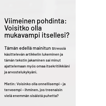
Viimeinen pohdinta: 
Voisitko olla 
mukavampi itsellesi?
Tämän edellä mainitun s
tressiä 
käsittelevän artikkelin lukeminen ja 
tämän tekstin jakaminen sai minut 
ajattelemaan myös omaa itsekritiikkiäni 
ja arvostelukykyäni.
Mietin: Voisinko olla onnellisempi – ja 
terveempi – ihminen, jos treenaisin 
vielä enemmän sisäistä puhetta?