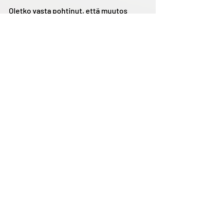
Oletko vasta pohtinut, että muutos 
"pitäisi" tehdä? 
Tarjoamamme kehon kuntokartoitus on 
loistava tapa aloittaa oma muutosmatka 
ja löytää siihen tehokkaimmat keinot ja 
oikeanlainen tuki. 
Viisi
 ensimmäistä saa varattua 
kartoituksen veloituksetta käyttämällä 
etukoodia: 
-->   
Mindset